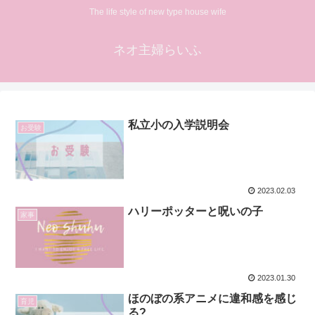
The life style of new type house wife
ネオ主婦らいふ
私立小の入学説明会
お受験
2023.02.03
ハリーポッターと呪いの子
家事
2023.01.30
ほのぼの系アニメに違和感を感じ
育児
る?